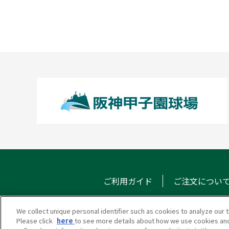
ご利用ガイド
ご注文につい
We collect unique personal identifier such as cookies to analyze our t
Please click
here
to see more details about how we use cookies and
甲子園eモール
メール