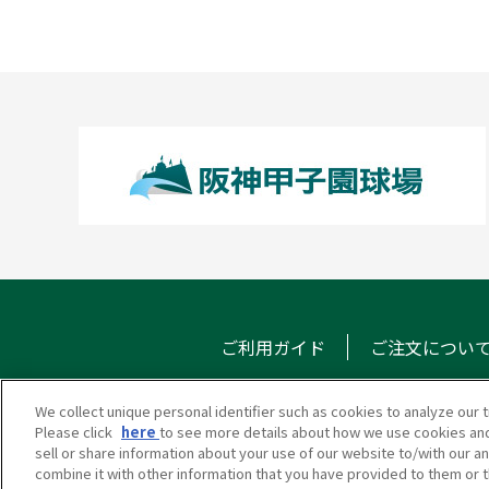
ご利用ガイド
ご注文につい
We collect unique personal identifier such as cookies to analyze our t
Please click
here
to see more details about how we use cookies and
甲子園eモール
メール
sell or share information about your use of our website to/with our a
combine it with other information that you have provided to them or t