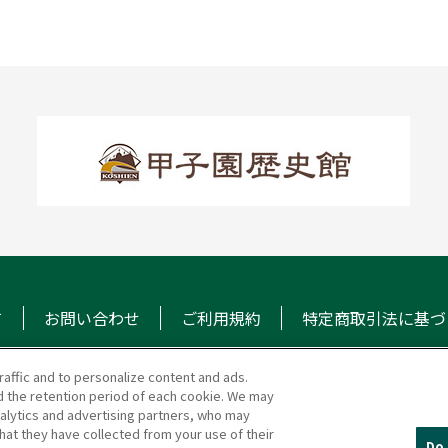
て
お問い合わせ
ご利用規約
特定商取引法に基づ
raffic and to personalize content and ads.
 the retention period of each cookie. We may
マガジン
阪神甲子園球場 公式S
nalytics and advertising partners, who may
hat they have collected from your use of their
Do 