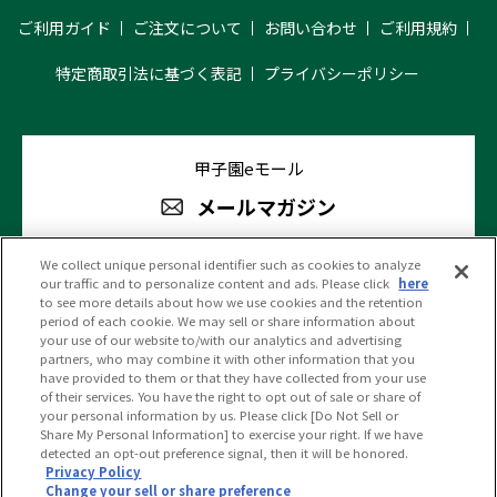
ご利用ガイド
ご注文について
お問い合わせ
ご利用規約
特定商取引法に基づく表記
プライバシーポリシー
甲子園eモール
メールマガジン
We collect unique personal identifier such as cookies to analyze
our traffic and to personalize content and ads. Please click
here
阪神甲子園球場 公式SNS
to see more details about how we use cookies and the retention
period of each cookie. We may sell or share information about
your use of our website to/with our analytics and advertising
partners, who may combine it with other information that you
have provided to them or that they have collected from your use
of their services. You have the right to opt out of sale or share of
your personal information by us. Please click [Do Not Sell or
(c)HANSHIN KOSHIEN STADIUM All Rights Reserved.
Share My Personal Information] to exercise your right. If we have
detected an opt-out preference signal, then it will be honored.
Privacy Policy
Change your sell or share preference