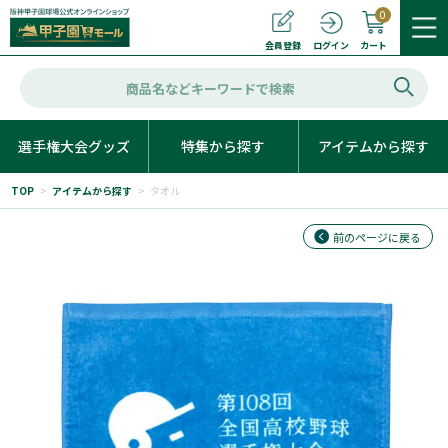
0
カート
会員登録
ログイン
選手権大会グッズ
特集から探す
アイテムから探す
TOP
>
アイテムから探す
>
タオル
前のページに戻る