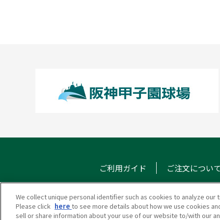
ご利用ガイド
ご注文につい
We collect unique personal identifier such as cookies to analyze our t
Please click
here
to see more details about how we use cookies and
甲子園eモール
メール
sell or share information about your use of our website to/with our a