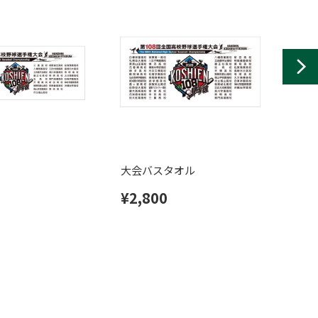
大会バスタオル
大会
¥2,800
¥8