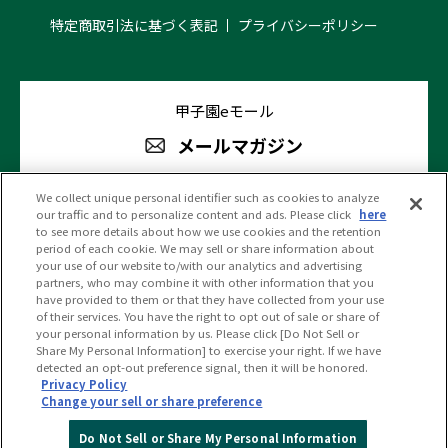
特定商取引法に基づく表記
プライバシーポリシー
甲子園eモール
メールマガジン
We collect unique personal identifier such as cookies to analyze
our traffic and to personalize content and ads. Please click
here
阪神甲子園球場 公式SNS
to see more details about how we use cookies and the retention
period of each cookie. We may sell or share information about
your use of our website to/with our analytics and advertising
partners, who may combine it with other information that you
have provided to them or that they have collected from your use
of their services. You have the right to opt out of sale or share of
your personal information by us. Please click [Do Not Sell or
(c)HANSHIN KOSHIEN STADIUM All Rights Reserved.
Share My Personal Information] to exercise your right. If we have
detected an opt-out preference signal, then it will be honored.
Privacy Policy
Change your sell or share preference
PC版を見る
Do Not Sell or Share My Personal Information