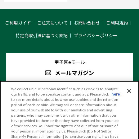
ご利用ガイド
ご注文について
お問い合わせ
ご利用規約
特定商取引法に基づく表記
プライバシーポリシー
甲子園eモール
メールマガジン
We collect unique personal identifier such as cookies to analyze
our traffic and to personalize content and ads. Please click
here
阪神甲子園球場 公式SNS
to see more details about how we use cookies and the retention
period of each cookie. We may sell or share information about
your use of our website to/with our analytics and advertising
partners, who may combine it with other information that you
have provided to them or that they have collected from your use
of their services. You have the right to opt out of sale or share of
your personal information by us. Please click [Do Not Sell or
(c)HANSHIN KOSHIEN STADIUM All Rights Reserved.
Share My Personal Information] to exercise your right. If we have