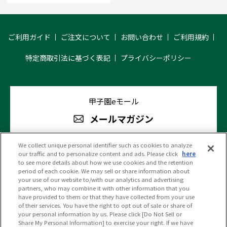
ご利用ガイド
ご注文について
お問い合わせ
ご利用規約
特定商取引法に基づく表記
プライバシーポリシー
甲子園eモール
メールマガジン
We collect unique personal identifier such as cookies to analyze
our traffic and to personalize content and ads. Please click
here
阪神甲子園球場 公式SNS
to see more details about how we use cookies and the retention
period of each cookie. We may sell or share information about
your use of our website to/with our analytics and advertising
partners, who may combine it with other information that you
have provided to them or that they have collected from your use
of their services. You have the right to opt out of sale or share of
your personal information by us. Please click [Do Not Sell or
(c)HANSHIN KOSHIEN STADIUM All Rights Reserved.
Share My Personal Information] to exercise your right. If we have