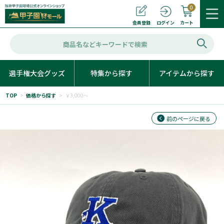
0
カート
会員登録
ログイン
選手権大会グッズ
特集から探す
アイテムから探す
TOP
>
価格から探す
>
￥3,000～
前のページに戻る