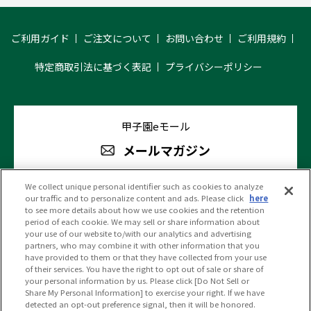
ご利用ガイド
ご注文について
お問い合わせ
ご利用規約
特定商取引法に基づく表記
プライバシーポリシー
甲子園eモール
メールマガジン
We collect unique personal identifier such as cookies to analyze
our traffic and to personalize content and ads. Please click
here
阪神甲子園球場 公式SNS
to see more details about how we use cookies and the retention
period of each cookie. We may sell or share information about
your use of our website to/with our analytics and advertising
partners, who may combine it with other information that you
have provided to them or that they have collected from your use
of their services. You have the right to opt out of sale or share of
your personal information by us. Please click [Do Not Sell or
(c)HANSHIN KOSHIEN STADIUM All Rights Reserved.
Share My Personal Information] to exercise your right. If we have
detected an opt-out preference signal, then it will be honored.