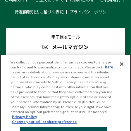
特定商取引法に基づく表記
プライバシーポリシー
甲子園eモール
メールマガジン
We collect unique personal identifier such as cookies to analyze
our traffic and to personalize content and ads. Please click
here
阪神甲子園球場 公式SNS
to see more details about how we use cookies and the retention
period of each cookie. We may sell or share information about
your use of our website to/with our analytics and advertising
partners, who may combine it with other information that you
have provided to them or that they have collected from your use
of their services. You have the right to opt out of sale or share of
your personal information by us. Please click [Do Not Sell or
(c)HANSHIN KOSHIEN STADIUM All Rights Reserved.
Share My Personal Information] to exercise your right. If we have
detected an opt-out preference signal, then it will be honored.
Privacy Policy
Change your sell or share preference
PC版を見る