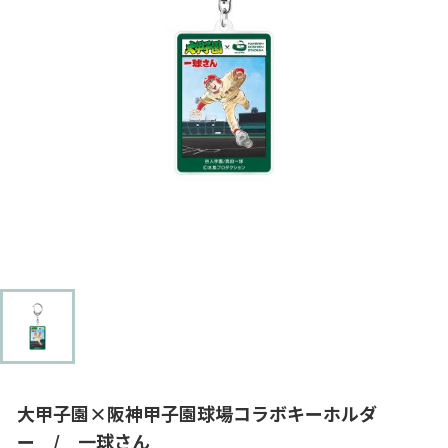
大甲子園×阪神甲子園球場コラボキーホルダ
ー / 一球さん