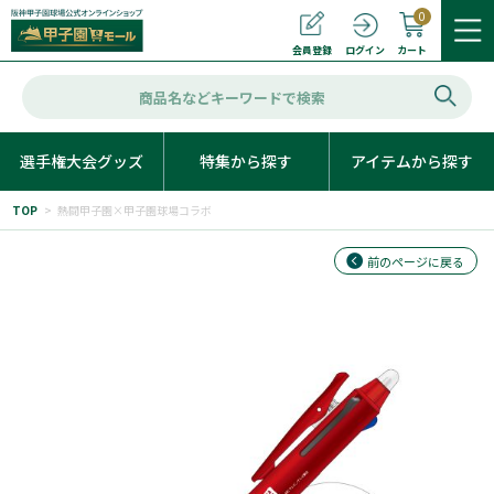
0
カート
会員登録
ログイン
選手権大会グッズ
特集から探す
アイテムから探す
TOP
>
熱闘甲子園×甲子園球場コラボ
前のページに戻る