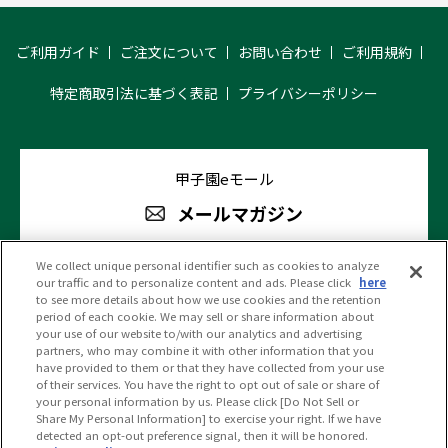
ご利用ガイド
ご注文について
お問い合わせ
ご利用規約
特定商取引法に基づく表記
プライバシーポリシー
甲子園eモール
メールマガジン
We collect unique personal identifier such as cookies to analyze
our traffic and to personalize content and ads. Please click
here
阪神甲子園球場 公式SNS
to see more details about how we use cookies and the retention
period of each cookie. We may sell or share information about
your use of our website to/with our analytics and advertising
partners, who may combine it with other information that you
have provided to them or that they have collected from your use
of their services. You have the right to opt out of sale or share of
your personal information by us. Please click [Do Not Sell or
(c)HANSHIN KOSHIEN STADIUM All Rights Reserved.
Share My Personal Information] to exercise your right. If we have
detected an opt-out preference signal, then it will be honored.