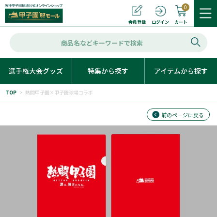
0
カート
会員登録
ログイン
選手権大会グッズ
特集から探す
アイテムから探す
TOP
>
熱闘甲子園×甲子園球場コラボ
前のページに戻る