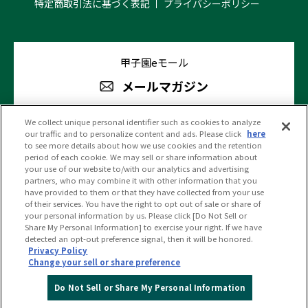
特定商取引法に基づく表記
プライバシーポリシー
甲子園eモール
メールマガジン
We collect unique personal identifier such as cookies to analyze
our traffic and to personalize content and ads. Please click
here
阪神甲子園球場 公式SNS
to see more details about how we use cookies and the retention
period of each cookie. We may sell or share information about
your use of our website to/with our analytics and advertising
partners, who may combine it with other information that you
have provided to them or that they have collected from your use
of their services. You have the right to opt out of sale or share of
your personal information by us. Please click [Do Not Sell or
(c)HANSHIN KOSHIEN STADIUM All Rights Reserved.
Share My Personal Information] to exercise your right. If we have
detected an opt-out preference signal, then it will be honored.
Privacy Policy
Change your sell or share preference
PC版を見る
Do Not Sell or Share My Personal Information