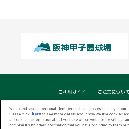
ご利用ガイド
ご注文につい
We collect unique personal identifier such as cookies to analyze our t
Please click
here
to see more details about how we use cookies and
甲子園eモール
メール
sell or share information about your use of our website to/with our a
combine it with other information that you have provided to them or t