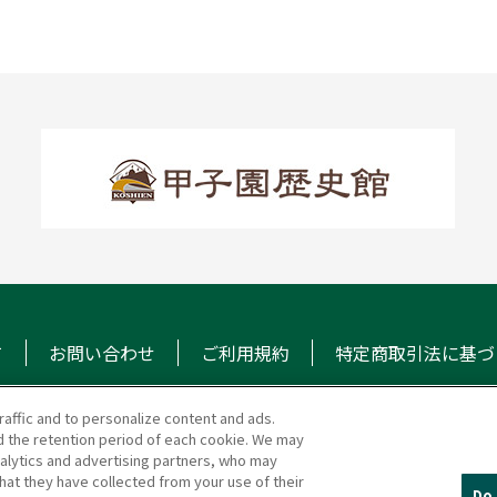
て
お問い合わせ
ご利用規約
特定商取引法に基づ
raffic and to personalize content and ads.
 the retention period of each cookie. We may
マガジン
阪神甲子園球場 公式S
nalytics and advertising partners, who may
hat they have collected from your use of their
Do 