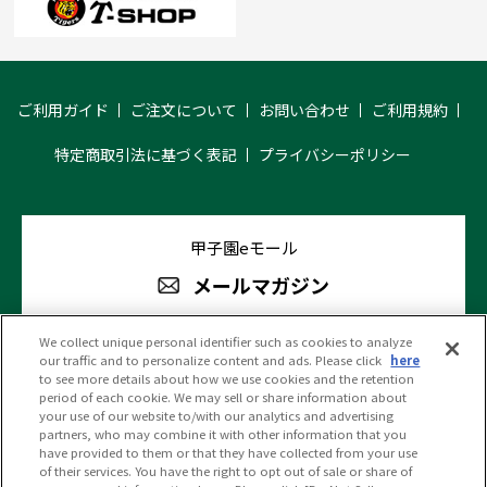
ご利用ガイド
ご注文について
お問い合わせ
ご利用規約
特定商取引法に基づく表記
プライバシーポリシー
甲子園eモール
メールマガジン
We collect unique personal identifier such as cookies to analyze
our traffic and to personalize content and ads. Please click
here
阪神甲子園球場 公式SNS
to see more details about how we use cookies and the retention
period of each cookie. We may sell or share information about
your use of our website to/with our analytics and advertising
partners, who may combine it with other information that you
have provided to them or that they have collected from your use
of their services. You have the right to opt out of sale or share of