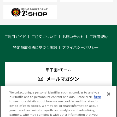
ご利用ガイド
ご注文について
お問い合わせ
ご利用規約
特定商取引法に基づく表記
プライバシーポリシー
甲子園eモール
メールマガジン
We collect unique personal identifier such as cookies to analyze
our traffic and to personalize content and ads. Please click
here
阪神甲子園球場 公式SNS
to see more details about how we use cookies and the retention
period of each cookie. We may sell or share information about
your use of our website to/with our analytics and advertising
partners, who may combine it with other information that you