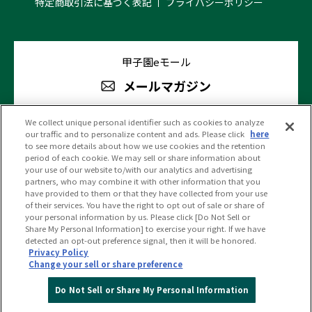
特定商取引法に基づく表記
プライバシーポリシー
甲子園eモール
メールマガジン
We collect unique personal identifier such as cookies to analyze
our traffic and to personalize content and ads. Please click
here
阪神甲子園球場 公式SNS
to see more details about how we use cookies and the retention
period of each cookie. We may sell or share information about
your use of our website to/with our analytics and advertising
partners, who may combine it with other information that you
have provided to them or that they have collected from your use
of their services. You have the right to opt out of sale or share of
your personal information by us. Please click [Do Not Sell or
(c)HANSHIN KOSHIEN STADIUM All Rights Reserved.
Share My Personal Information] to exercise your right. If we have
detected an opt-out preference signal, then it will be honored.
Privacy Policy
Change your sell or share preference
PC版を見る
Do Not Sell or Share My Personal Information