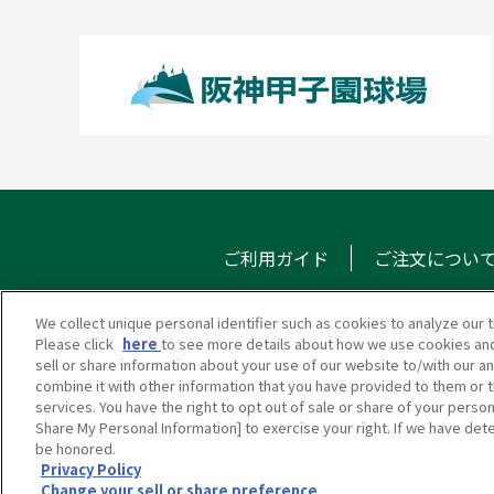
ご利用ガイド
ご注文につい
We collect unique personal identifier such as cookies to analyze our t
Please click
here
to see more details about how we use cookies and
甲子園eモール
メール
sell or share information about your use of our website to/with our a
combine it with other information that you have provided to them or t
services. You have the right to opt out of sale or share of your person
Share My Personal Information] to exercise your right. If we have dete
be honored.
Privacy Policy
Change your sell or share preference