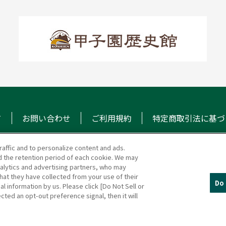
て
お問い合わせ
ご利用規約
特定商取引法に基づ
raffic and to personalize content and ads.
 the retention period of each cookie. We may
マガジン
阪神甲子園球場 公式S
nalytics and advertising partners, who may
hat they have collected from your use of their
Do 
al information by us. Please click [Do Not Sell or
cted an opt-out preference signal, then it will
(c)HANSHIN KOSHIEN STADIUM All Rights Reserved.