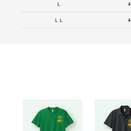
Ｌ
¥
ＬＬ
¥