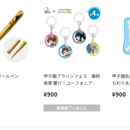
ボールペン
甲子園ブラバンフェス 最終
甲子園名
楽章 響け！ユーフォニアム
ちわり氷
コラボ シークレットアクリ
イカット
¥900
¥900
ルマルチマーカー