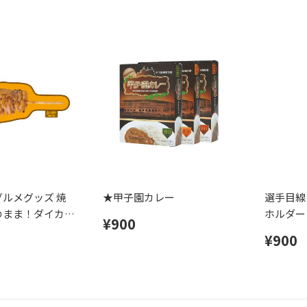
ルメグッズ 焼
★甲子園カレー
選手目線
のまま！ダイカッ
ホルダー
¥900
¥900