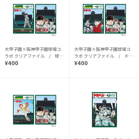
大甲子園×阪神甲子園球場コ
大甲子園×阪神甲子園球場コ
ラボ クリアファイル / 球道
ラボ クリアファイル / ドカ
¥400
¥400
くん
ベン