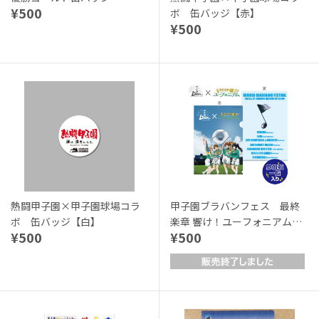
¥500
ボ 缶バッジ【赤】
¥500
熱闘甲子園×甲子園球場コラ
甲子園ブラバンフェス 最終
ボ 缶バッジ【白】
楽章 響け！ユーフォニアムコ
¥500
¥500
ラボ クリアファイル