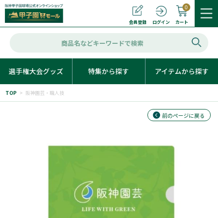
0
カート
会員登録
ログイン
選手権大会グッズ
特集から探す
アイテムから探す
TOP
>
阪神園芸・職人技
前のページに戻る