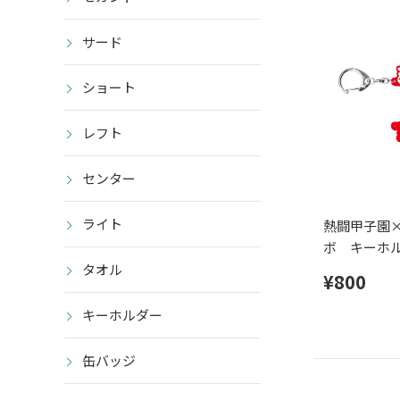
サード
ショート
レフト
センター
ライト
熱闘甲子園
ボ キーホ
タオル
¥800
キーホルダー
缶バッジ