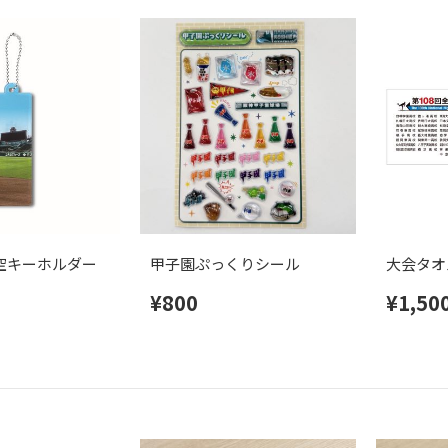
空キーホルダー
甲子園ぷっくりシール
大会タオ
¥800
¥1,50