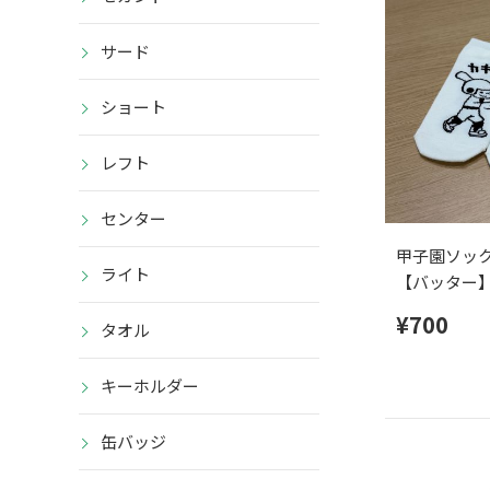
サード
ショート
レフト
センター
甲子園ソッ
ライト
【バッター
¥700
タオル
キーホルダー
缶バッジ