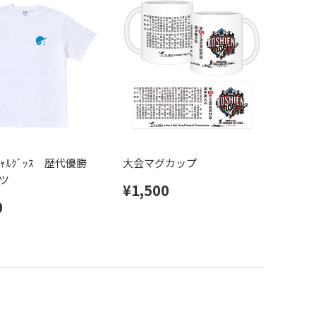
ｨｼｬﾙｸﾞｯｽ 歴代優勝
大会マグカップ
ツ
¥1,500
0