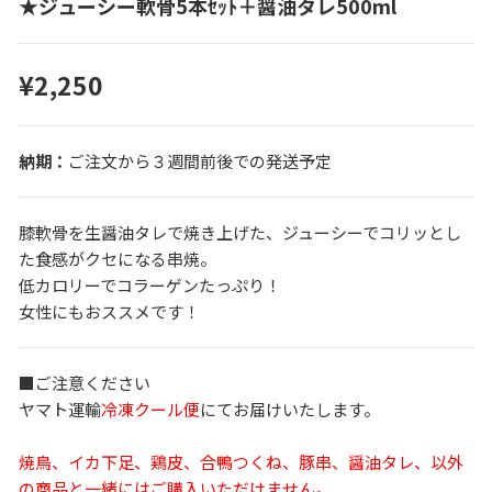
★ジューシー軟骨5本ｾｯﾄ＋醤油タレ500ml
¥2,250
ご注文から３週間前後での発送予定
膝軟骨を生醤油タレで焼き上げた、ジューシーでコリッとし
た食感がクセになる串焼。
低カロリーでコラーゲンたっぷり！
女性にもおススメです！
■ご注意ください
ヤマト運輸
冷凍クール便
にてお届けいたします。
焼鳥、イカ下足、鶏皮、合鴨つくね、豚串、醤油タレ、以外
の商品と一緒にはご購入いただけません。