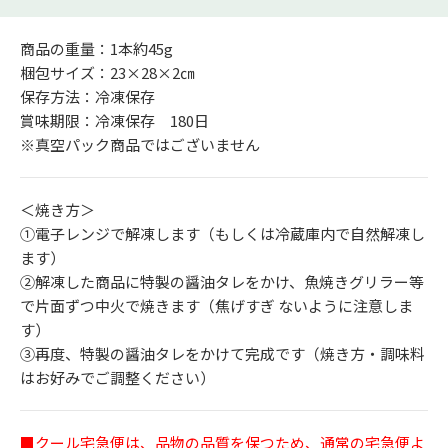
商品の重量：1本約45g
梱包サイズ：23×28×2㎝
保存方法：冷凍保存
賞味期限：冷凍保存 180日
※真空パック商品ではございません
＜焼き方＞
①電子レンジで解凍します（もしくは冷蔵庫内で自然解凍し
ます）
②解凍した商品に特製の醤油タレをかけ、魚焼きグリラー等
で片面ずつ中火で焼きます（焦げすぎ ないように注意しま
す）
③再度、特製の醤油タレをかけて完成です（焼き方・調味料
はお好みでご調整ください）
■クール宅急便は、品物の品質を保つため、通常の宅急便よ