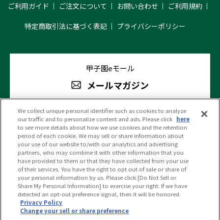
ご利用ガイド
ご注文について
お問い合わせ
ご利用規約
特定商取引法に基づく表記
プライバシーポリシー
甲子園eモール
メールマガジン
We collect unique personal identifier such as cookies to analyze
our traffic and to personalize content and ads. Please click
here
阪神甲子園球場 公式SNS
to see more details about how we use cookies and the retention
period of each cookie. We may sell or share information about
your use of our website to/with our analytics and advertising
partners, who may combine it with other information that you
have provided to them or that they have collected from your use
of their services. You have the right to opt out of sale or share of
your personal information by us. Please click [Do Not Sell or
(c)HANSHIN KOSHIEN STADIUM All Rights Reserved.
Share My Personal Information] to exercise your right. If we have
detected an opt-out preference signal, then it will be honored.
Privacy Policy
Change your sell or share preference
PC版を見る