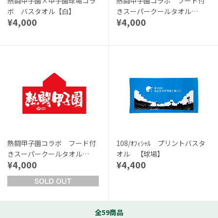
熱闘甲子園×甲子園球場コラ
熱闘甲子園コラボ フード付
ボ バスタオル【白】
きスーパークールタオル
¥4,000
¥4,000
【青】
熱闘甲子園コラボ フード付
108/ｵﾌｨｼｬﾙ プリントバスタ
きスーパークールタオル
オル 【球場】
¥4,000
¥4,400
【赤】
全59商品