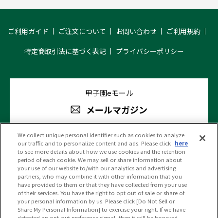
ご利用ガイド
ご注文について
お問い合わせ
ご利用規約
特定商取引法に基づく表記
プライバシーポリシー
甲子園eモール
メールマガジン
We collect unique personal identifier such as cookies to analyze
our traffic and to personalize content and ads. Please click
here
阪神甲子園球場 公式SNS
to see more details about how we use cookies and the retention
period of each cookie. We may sell or share information about
your use of our website to/with our analytics and advertising
partners, who may combine it with other information that you
have provided to them or that they have collected from your use
of their services. You have the right to opt out of sale or share of
your personal information by us. Please click [Do Not Sell or
(c)HANSHIN KOSHIEN STADIUM All Rights Reserved.
Share My Personal Information] to exercise your right. If we have
detected an opt-out preference signal, then it will be honored.