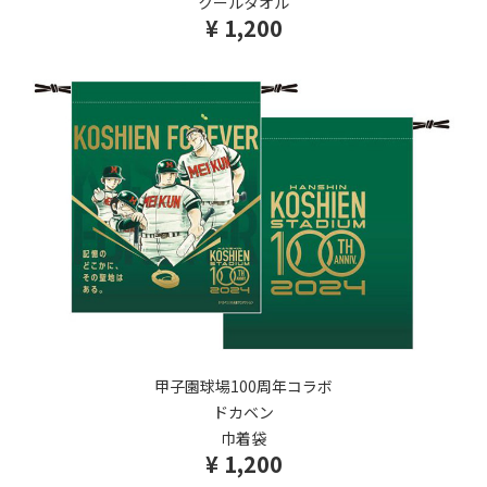
クールタオル
¥ 1,200
甲子園球場100周年コラボ
ドカベン
巾着袋
¥ 1,200