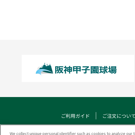
ご利用ガイド
ご注文につい
We collect unique personal identifier such as cookies to analyze our t