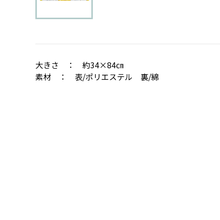
大きさ ： 約34×84㎝
素材 ： 表/ポリエステル 裏/綿