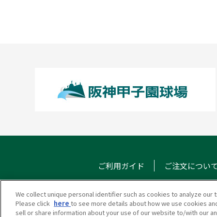
ご利用ガイド
ご注文につい
We collect unique personal identifier such as cookies to analyze our t
Please click
here
to see more details about how we use cookies and
甲子園eモール
メール
sell or share information about your use of our website to/with our a