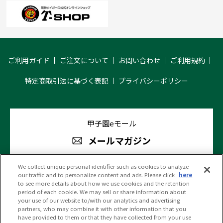
ご利用ガイド
ご注文について
お問い合わせ
ご利用規約
特定商取引法に基づく表記
プライバシーポリシー
甲子園eモール
メールマガジン
We collect unique personal identifier such as cookies to analyze
our traffic and to personalize content and ads. Please click
here
阪神甲子園球場 公式SNS
to see more details about how we use cookies and the retention
period of each cookie. We may sell or share information about
your use of our website to/with our analytics and advertising
partners, who may combine it with other information that you
have provided to them or that they have collected from your use