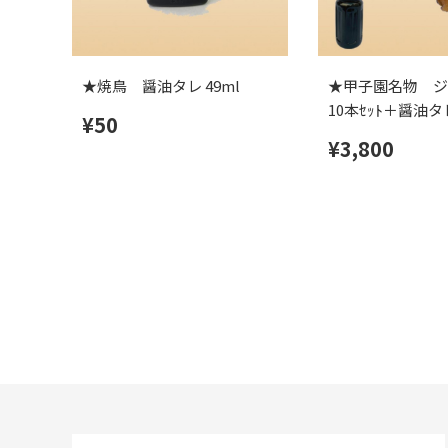
★焼鳥 醤油タレ 49ml
★甲子園名物 ジ
10本ｾｯﾄ＋醤油タレ
¥50
¥3,800