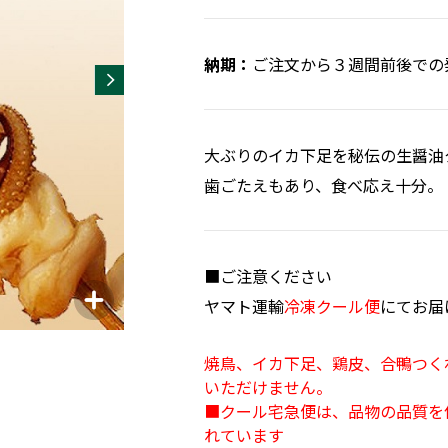
ご注文から３週間前後での
大ぶりのイカ下足を秘伝の生醤油
歯ごたえもあり、食べ応え十分。
■ご注意ください
ヤマト運輸
冷凍クール便
にてお届
焼鳥、イカ下足、鶏皮、合鴨つく
いただけません。
■クール宅急便は、品物の品質を
れています