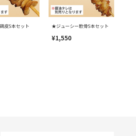
鶏皮5本セット
★ジューシー軟骨5本セット
★合
¥1,550
¥1