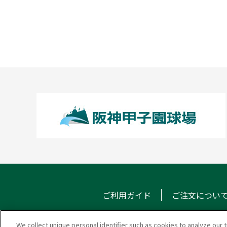
ご利用ガイド
ご注文につい
We collect unique personal identifier such as cookies to analyze our t