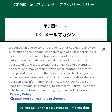
特定商取引法に基づく表記
プライバシーポリシー
甲子園eモール
メールマガジン
We collect unique personal identifier such as cookies to analyze
our traffic and to personalize content and ads. Please click
here
阪神甲子園球場 公式SNS
to see more details about how we use cookies and the retention
period of each cookie. We may sell or share information about
your use of our website to/with our analytics and advertising
partners, who may combine it with other information that you
have provided to them or that they have collected from your use
of their services. You have the right to opt out of sale or share of
your personal information by us. Please click [Do Not Sell or
(c)HANSHIN KOSHIEN STADIUM All Rights Reserved.
Share My Personal Information] to exercise your right. If we have
detected an opt-out preference signal, then it will be honored.
Privacy Policy
Change your sell or share preference
PC版を見る
Do Not Sell or Share My Personal Information