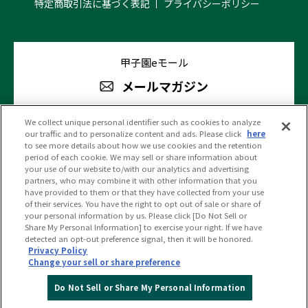
特定商取引法に基づく表記
プライバシーポリシー
甲子園eモール
メールマガジン
We collect unique personal identifier such as cookies to analyze
our traffic and to personalize content and ads. Please click
here
阪神甲子園球場 公式SNS
to see more details about how we use cookies and the retention
period of each cookie. We may sell or share information about
your use of our website to/with our analytics and advertising
partners, who may combine it with other information that you
have provided to them or that they have collected from your use
of their services. You have the right to opt out of sale or share of
your personal information by us. Please click [Do Not Sell or
(c)HANSHIN KOSHIEN STADIUM All Rights Reserved.
Share My Personal Information] to exercise your right. If we have
detected an opt-out preference signal, then it will be honored.
Privacy Policy
Change your sell or share preference
PC版を見る
Do Not Sell or Share My Personal Information