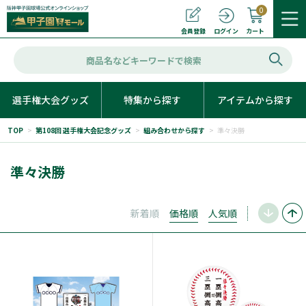
0
カート
会員登録
ログイン
選手権大会グッズ
特集から探す
アイテムから探す
TOP
>
第108回 選手権大会記念グッズ
>
組み合わせから探す
>
準々決勝
準々決勝
新着順
価格順
人気順